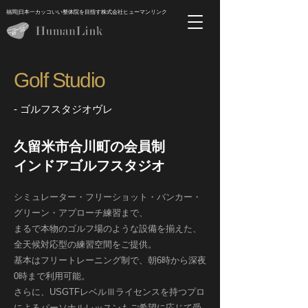
福岡|日本一カッコいい整体院を目指す株式会社ヒューマンリンク
Golf Studio
- ゴルフスタジオヴレ
久留米市合川町の会員制
インドアゴルフスタジオ
シミュレーター・フリーショット・バンカー・
グリーン・アプローチ練習まで、
まるで本物のゴルフ場のような設備を揃えた、
全天候対応型の練習空間をご提供。
基本はフリートレーニング制で、朝6時から深夜
0時まで利用可能。
さらに、USGTFレベルⅢライセンスを持つプロ
によるパーソナルレッスンもご希望に応じて受